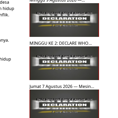
Minggu 9 Agustus 2026 —
 desa
Keberanian di Atas Pohon
an hidup
flik.
hnya.
MINGGU KE 2: DECLARE WHO
GOD IS (Menyatakan Siapa Tuhan
di Tengah Krisis) Sabtu 8 Agustus
 hidup
2026 — Lagu di Atas Gelombang
Kematian
Jumat 7 Agustus 2026 — Mesin
yang Mengubah Dunia (Penutup
Minggu 1)