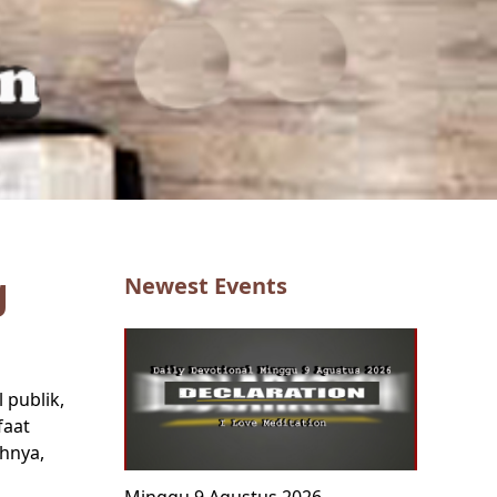
g
Newest Events
 publik,
faat
ahnya,