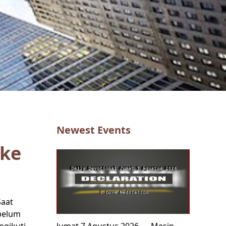
Newest Events
 ke
Saat
 belum