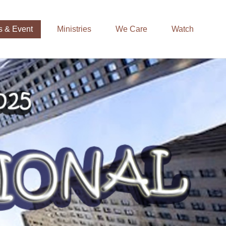
 & Event
Ministries
We Care
Watch